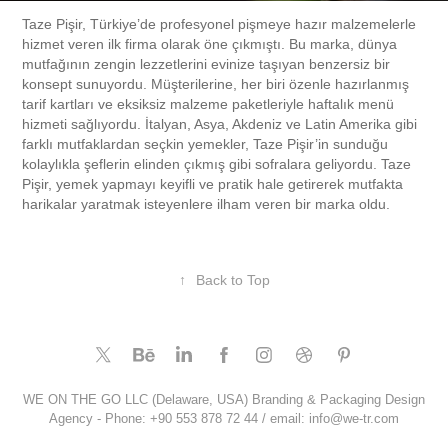
Taze Pişir, Türkiye’de profesyonel pişmeye hazır malzemelerle
hizmet veren ilk firma olarak öne çıkmıştı. Bu marka, dünya
mutfağının zengin lezzetlerini evinize taşıyan benzersiz bir
konsept sunuyordu. Müşterilerine, her biri özenle hazırlanmış
tarif kartları ve eksiksiz malzeme paketleriyle haftalık menü
hizmeti sağlıyordu. İtalyan, Asya, Akdeniz ve Latin Amerika gibi
farklı mutfaklardan seçkin yemekler, Taze Pişir’in sunduğu
kolaylıkla şeflerin elinden çıkmış gibi sofralara geliyordu. Taze
Pişir, yemek yapmayı keyifli ve pratik hale getirerek mutfakta
harikalar yaratmak isteyenlere ilham veren bir marka oldu.
↑
Back to Top
WE ON THE GO LLC (Delaware, USA) Branding & Packaging Design
Agency - Phone: +90 553 878 72 44 / email: info@we-tr.com