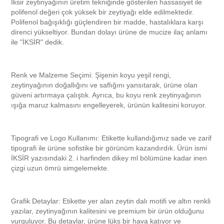
İksir zeytinyağının üretim tekniğinde gösterilen hassasiyet ile
polifenol değeri çok yüksek bir zeytiyağı elde edilmektedir.
Polifenol bağışıklığı güçlendiren bir madde, hastalıklara karşı
direnci yükseltiyor. Bundan dolayı ürüne de mucize ilaç anlamı
ile "İKSİR" dedik.
Renk ve Malzeme Seçimi:
Şişenin koyu yeşil rengi,
zeytinyağının doğallığını ve saflığını yansıtarak, ürüne olan
güveni artırmaya çalıştık. Ayrıca, bu koyu renk zeytinyağının
ışığa maruz kalmasını engelleyerek, ürünün kalitesini koruyor.
Tipografi ve Logo Kullanımı:
Etikette kullandığımız sade ve zarif
tipografi ile ürüne sofistike bir görünüm kazandırdık. Ürün ismi
İKSİR yazısındaki 2. i harfinden dikey ml bölümüne kadar inen
çizgi uzun ömrü simgelemekte.
Grafik Detaylar:
Etikette yer alan zeytin dalı motifi ve altın renkli
yazılar, zeytinyağının kalitesini ve premium bir ürün olduğunu
vurguluyor. Bu detaylar, ürüne lüks bir hava katıyor ve